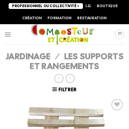
Passer
I.D.
BOUTIQUE
PROFESSIONNEL OU COLLECTIVITÉ >
au
contenu
CRÉATION
FORMATION
RESTAURATION
JARDINAGE
/
LES SUPPORTS
ET RANGEMENTS
FILTRER
Ajouter