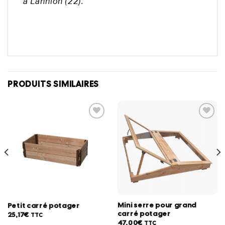
à Lannion (22).
PRODUITS SIMILAIRES
Ajouter
Ajouter
à la
à la
wishlist
wishlist
Mini serre pour grand
Petit carré potager
carré potager
25,17
€
TTC
47,00
€
TTC