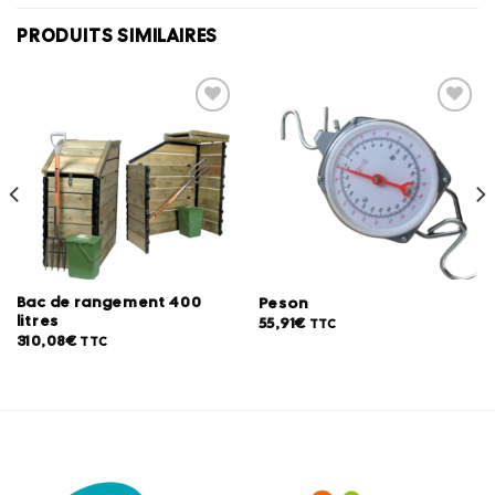
PRODUITS SIMILAIRES
Ajouter
Ajouter
à la
à la
wishlist
wishlist
Bac de rangement 400
Peson
litres
55,91
€
TTC
310,08
€
TTC