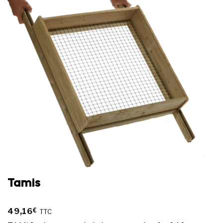
Ajouter
à la
wishlist
Tamis
49,16
€
TTC