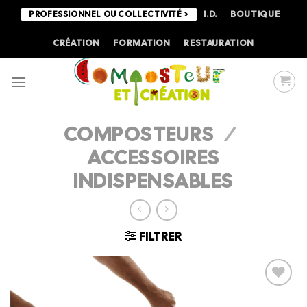
Passer
I.D.
BOUTIQUE
PROFESSIONNEL OU COLLECTIVITÉ >
au
contenu
CRÉATION
FORMATION
RESTAURATION
COMPOSTEURS
/
ACCESSOIRES
INDISPENSABLES
FILTRER